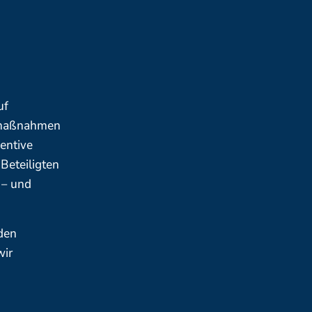
uf
tsmaßnahmen
entive
 Beteiligten
 – und
den
wir